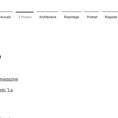
Accueil
À Propos
Architecture
Reportage
Portrait
Regards
à
 magazine
oto "La