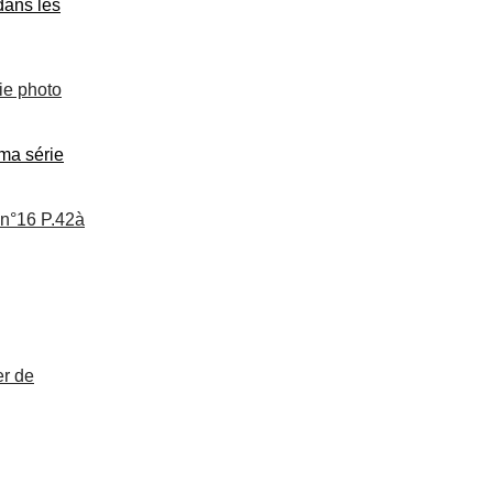
dans les
ie photo
 ma série
 n°16 P.42à
er de